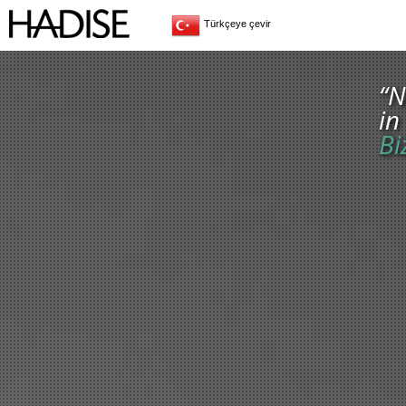
Türkçeye çevir
“
N
in
Bi